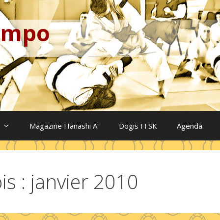
Kempo
Magazine Hanashi Aï
Dogis FFSK
Agenda
is :
janvier 2010