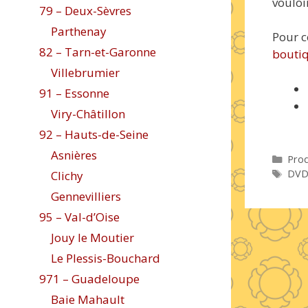
vouloi
79 – Deux-Sèvres
Parthenay
Pour c
82 – Tarn-et-Garonne
boutiq
Villebrumier
91 – Essonne
Viry-Châtillon
92 – Hauts-de-Seine
Asnières
Caté
Prod
Étiq
DV
Clichy
Gennevilliers
95 – Val-d’Oise
Jouy le Moutier
Le Plessis-Bouchard
971 – Guadeloupe
Baie Mahault