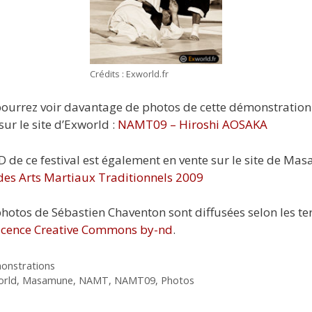
Crédits : Exworld.fr
ourrez voir davantage de photos de cette démonstration
sur le site d’Exworld :
NAMT09 – Hiroshi AOSAKA
 de ce festival est également en vente sur le site de M
des Arts Martiaux Traditionnels 2009
photos de Sébastien Chaventon sont diffusées selon les t
icence Creative Commons by-nd
.
gories
onstrations
uettes
orld
,
Masamune
,
NAMT
,
NAMT09
,
Photos