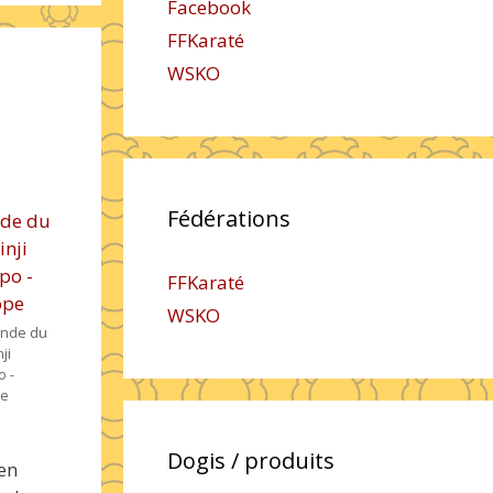
Facebook
FFKaraté
WSKO
Fédérations
FFKaraté
WSKO
nde du
ji
 -
pe
Dogis / produits
en