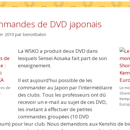
mandes de DVD japonais
ier 2010
par
benoitbalon
La WSKO a produit deux DVD dans
lesquels Senseï Aosaka fait part de son
enseignement.
Il est aujourd’hui possible de les
commander au Japon par l’intermédiaire
res de
Le mo
:
Shorin
des clubs. Tous les professeurs ont dû
Kempo
recevoir un e-mail au sujet de ces DVD,
Euro
les invitant à effectuer de petites
commandes groupées (10 DVD
um) pour leur club. Nous demandons aux Kenshis de bi