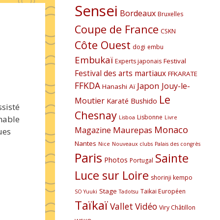
Sensei
Bordeaux
Bruxelles
Coupe de France
CSKN
Côte Ouest
dogi
embu
Embukaï
Festival
Experts japonais
Festival des arts martiaux
FFKARATE
FFKDA
Japon
Jouy-le-
Hanashi Aï
Le
Moutier
Karaté Bushido
ssisté
Chesnay
Lisbonne
imable
Lisboa
Livre
Monaco
Maurepas
Magazine
ues
Nantes
Nice
Nouveaux clubs
Palais des congrès
Paris
Sainte
Photos
Portugal
Luce sur Loire
shorinji kempo
Stage
Taikai Européen
SO Yuuki
Tadotsu
Taïkaï
Vallet
Vidéo
Viry Châtillon