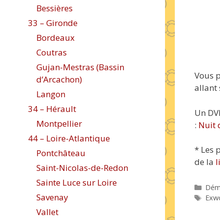
Bessières
33 – Gironde
Bordeaux
Coutras
Gujan-Mestras (Bassin
Vous p
d’Arcachon)
allant 
Langon
34 – Hérault
Un DVD
Montpellier
:
Nuit 
44 – Loire-Atlantique
* Les 
Pontchâteau
de la
l
Saint-Nicolas-de-Redon
Sainte Luce sur Loire
Caté
Dém
Savenay
Étiq
Exw
Vallet