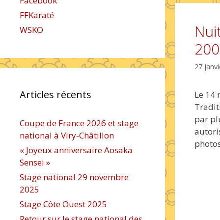
Facebook
FFKaraté
Nui
WSKO
200
27 janv
Articles récents
Le 14 
Tradit
par pl
Coupe de France 2026 et stage
autori
national à Viry-Châtillon
photos
« Joyeux anniversaire Aosaka
Sensei »
Stage national 29 novembre
2025
Stage Côte Ouest 2025
Retour sur le stage national des