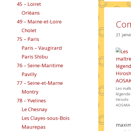
45 – Loiret
Orléans
49 – Maine-et-Loire
Com
Cholet
21 janv
75 – Paris
Paris – Vaugirard
Paris Shibu
76 – Seine-Maritime
Pavilly
77 – Seine-et-Marne
Les maît
Montry
légende 
Hiroshi
78 – Yvelines
AOSAKA
Le Chesnay
Les Clayes-sous-Bois
maxim
Maurepas