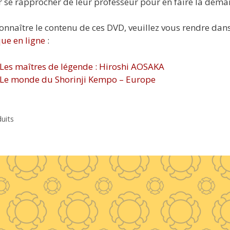
r se rapprocher de leur professeur pour en faire la dema
onnaître le contenu de ces DVD, veuillez vous rendre dans
ue en ligne
:
Les maîtres de légende : Hiroshi AOSAKA
Le monde du Shorinji Kempo – Europe
gories
uits
uettes
D