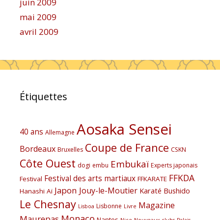
juin 2009
mai 2009
avril 2009
Étiquettes
Aosaka Sensei
40 ans
Allemagne
Coupe de France
Bordeaux
Bruxelles
CSKN
Côte Ouest
Embukaï
dogi
embu
Experts japonais
FFKDA
Festival des arts martiaux
Festival
FFKARATE
Japon
Jouy-le-Moutier
Karaté Bushido
Hanashi Aï
Le Chesnay
Magazine
Lisbonne
Lisboa
Livre
Monaco
Maurepas
Nantes
Nice
Nouveaux clubs
Palais