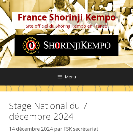
Aller
au
France Shorinji Kempo
contenu
Site officiel du Shorinji Kempo en France
Menu
Stage National du 7
décembre 2024
14 décembre 2024
par
FSK secrétariat