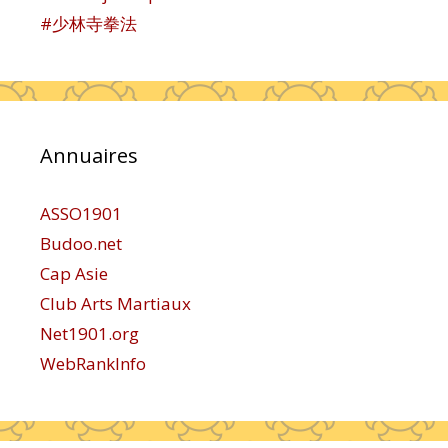
#少林寺拳法
Annuaires
ASSO1901
Budoo.net
Cap Asie
Club Arts Martiaux
Net1901.org
WebRankInfo