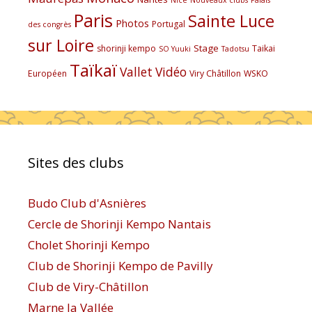
Paris
Sainte Luce
Photos
Portugal
des congrès
sur Loire
Stage
shorinji kempo
Taikai
SO Yuuki
Tadotsu
Taïkaï
Vallet
Vidéo
Européen
Viry Châtillon
WSKO
Sites des clubs
Budo Club d'Asnières
Cercle de Shorinji Kempo Nantais
Cholet Shorinji Kempo
Club de Shorinji Kempo de Pavilly
Club de Viry-Châtillon
Marne la Vallée