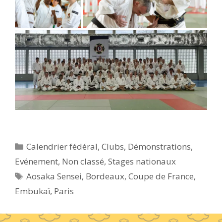
Catégories
Calendrier fédéral
,
Clubs
,
Démonstrations
,
Evénement
,
Non classé
,
Stages nationaux
Étiquettes
Aosaka Sensei
,
Bordeaux
,
Coupe de France
,
Embukaï
,
Paris