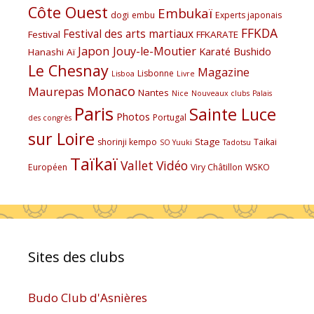
Côte Ouest
Embukaï
dogi
embu
Experts japonais
FFKDA
Festival des arts martiaux
Festival
FFKARATE
Japon
Jouy-le-Moutier
Karaté Bushido
Hanashi Aï
Le Chesnay
Magazine
Lisbonne
Lisboa
Livre
Monaco
Maurepas
Nantes
Nice
Nouveaux clubs
Palais
Paris
Sainte Luce
Photos
Portugal
des congrès
sur Loire
Stage
shorinji kempo
Taikai
SO Yuuki
Tadotsu
Taïkaï
Vallet
Vidéo
Européen
Viry Châtillon
WSKO
Sites des clubs
Budo Club d'Asnières