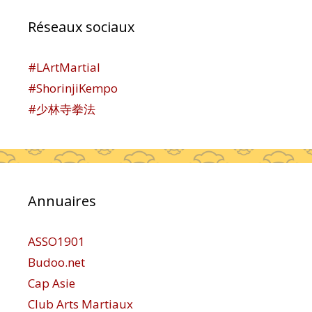
Réseaux sociaux
#LArtMartial
#ShorinjiKempo
#少林寺拳法
Annuaires
ASSO1901
Budoo.net
Cap Asie
Club Arts Martiaux