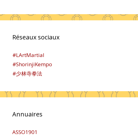
Réseaux sociaux
#LArtMartial
#ShorinjiKempo
#少林寺拳法
Annuaires
ASSO1901