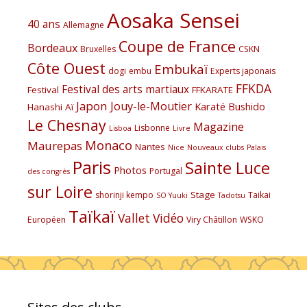
Aosaka Sensei
40 ans
Allemagne
Coupe de France
Bordeaux
Bruxelles
CSKN
Côte Ouest
Embukaï
dogi
embu
Experts japonais
FFKDA
Festival des arts martiaux
Festival
FFKARATE
Japon
Jouy-le-Moutier
Karaté Bushido
Hanashi Aï
Le Chesnay
Magazine
Lisbonne
Lisboa
Livre
Monaco
Maurepas
Nantes
Nice
Nouveaux clubs
Palais
Paris
Sainte Luce
Photos
Portugal
des congrès
sur Loire
Stage
shorinji kempo
Taikai
SO Yuuki
Tadotsu
Taïkaï
Vallet
Vidéo
Européen
Viry Châtillon
WSKO