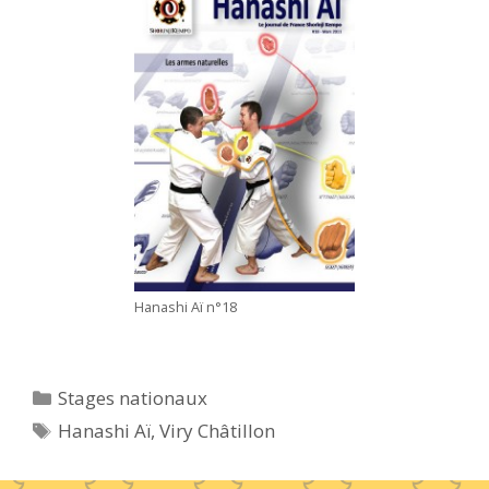
Hanashi Aï n°18
Catégories
Stages nationaux
Étiquettes
Hanashi Aï
,
Viry Châtillon