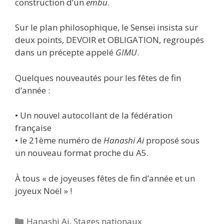
construction d’un
embu
.
Sur le plan philosophique, le Senseï insista sur
deux points, DEVOIR et OBLIGATION, regroupés
dans un précepte appelé
GIMU
.
Quelques nouveautés pour les fêtes de fin
d’année :
• Un nouvel autocollant de la fédération
française
• le 21ème numéro de
Hanashi Ai
proposé sous
un nouveau format proche du A5.
À tous « de joyeuses fêtes de fin d’année et un
joyeux Noël » !
Catégories
Hanashi Ai
,
Stages nationaux