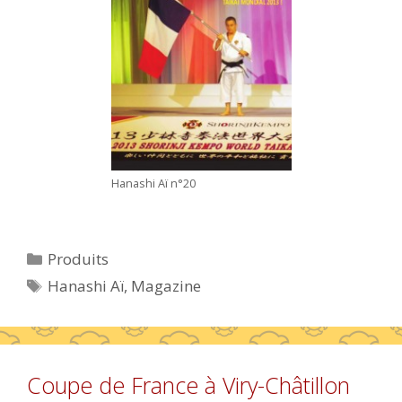
Hanashi Aï n°20
Catégories
Produits
Étiquettes
Hanashi Aï
,
Magazine
Coupe de France à Viry-Châtillon