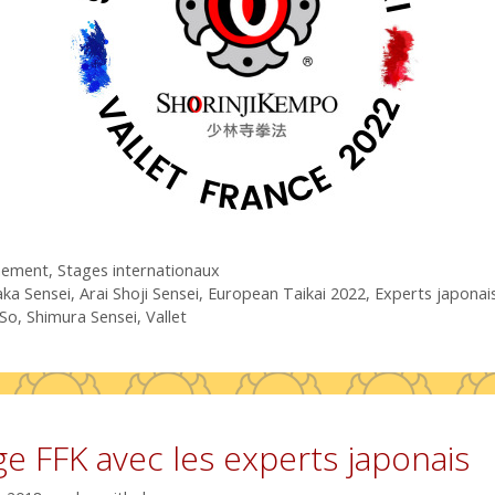
gories
nement
,
Stages internationaux
uettes
ka Sensei
,
Arai Shoji Sensei
,
European Taikai 2022
,
Experts japonai
So
,
Shimura Sensei
,
Vallet
ge FFK avec les experts japonais