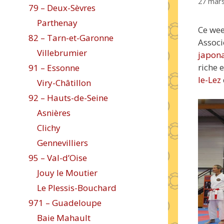
27 mar
79 – Deux-Sèvres
Parthenay
Ce wee
82 – Tarn-et-Garonne
Associ
Villebrumier
japona
riche 
91 – Essonne
le-Lez
Viry-Châtillon
92 – Hauts-de-Seine
Asnières
Clichy
Gennevilliers
95 – Val-d’Oise
Jouy le Moutier
Le Plessis-Bouchard
971 – Guadeloupe
Baie Mahault