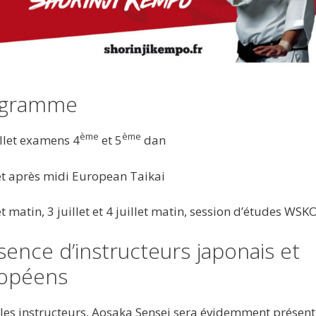
ogramme
ème
ème
illet examens 4
et 5
dan
let après midi European Taikai
et matin, 3 juillet et 4 juillet matin, session d’études WSK
sence d’instructeurs japonais et
opéens
les instructeurs, Aosaka Sensei sera évidemment présent