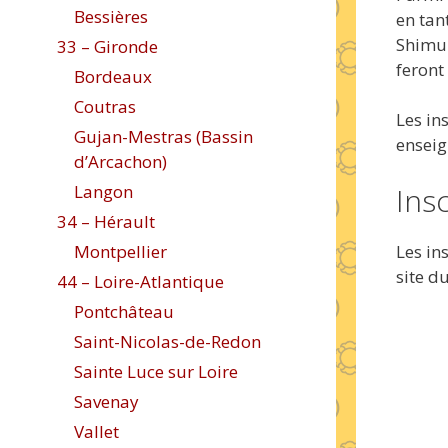
Bessières
en tan
Shimur
33 – Gironde
feront
Bordeaux
Coutras
Les in
Gujan-Mestras (Bassin
enseig
d’Arcachon)
Ins
Langon
34 – Hérault
Les in
Montpellier
site d
44 – Loire-Atlantique
Pontchâteau
Saint-Nicolas-de-Redon
Sainte Luce sur Loire
Savenay
Vallet