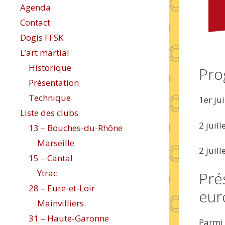
Agenda
Contact
Dogis FFSK
L’art martial
Historique
Pr
Présentation
Technique
1er ju
Liste des clubs
2 juil
13 – Bouches-du-Rhône
Marseille
2 juill
15 – Cantal
Ytrac
Pré
28 – Eure-et-Loir
eur
Mainvilliers
31 – Haute-Garonne
Parmi 