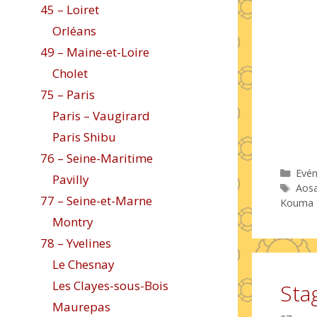
45 – Loiret
Orléans
49 – Maine-et-Loire
Cholet
75 – Paris
Paris – Vaugirard
Paris Shibu
76 – Seine-Maritime
Caté
Evé
Pavilly
Étiq
Aosa
77 – Seine-et-Marne
Kouma 
Montry
78 – Yvelines
Le Chesnay
Les Clayes-sous-Bois
Sta
Maurepas