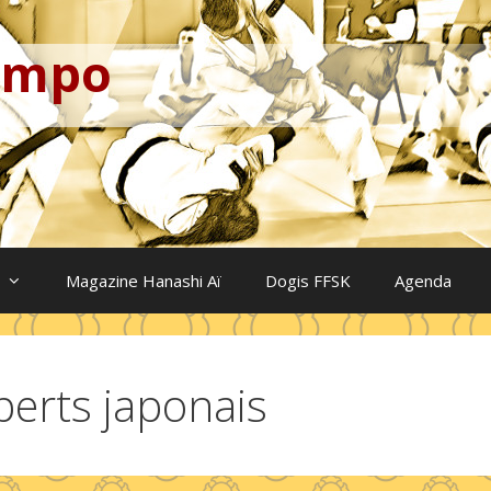
Kempo
Magazine Hanashi Aï
Dogis FFSK
Agenda
perts japonais