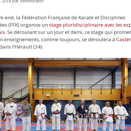
s 2018
par
benoitbalon
k-end, la Fédération Française de Karaté et Disciplines
ées (FFK) organise un
stage pluridisciplinaire avec les ex
is
. Se déroulant sur un jour et demi, ce stage qui promet
en enseignements, comme toujours, se déroulera à
Caste
dans l’Hérault (34).