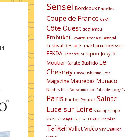
Sensei
Bordeaux
Bruxelles
Coupe de France
CSKN
Côte Ouest
dogi
embu
Embukaï
Festival
Experts japonais
Festival des arts martiaux
FFKARATE
44
FFKDA
Japon
Jouy-le-
Hanashi Aï
Le
Moutier
Karaté Bushido
Chesnay
Lisbonne
Lisboa
Livre
Monaco
Maurepas
Magazine
Nantes
Nice
Nouveaux clubs
Palais des congrès
Paris
Sainte
Photos
Portugal
Luce sur Loire
shorinji kempo
Stage
Taikai Européen
SO Yuuki
Tadotsu
Taïkaï
Vallet
Vidéo
Viry Châtillon