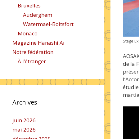
Bruxelles
Auderghem
Watermael-Boitsfort
Monaco
Stage Ex
Magazine Hanashi Aï
Notre fédération
AOSAK
À l’étranger
de la 
présen
l’Acco
étudie
martia
Archives
juin 2026
mai 2026
décembre 2025