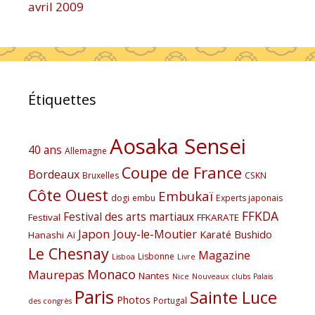
avril 2009
Étiquettes
Aosaka Sensei
40 ans
Allemagne
Coupe de France
Bordeaux
Bruxelles
CSKN
Côte Ouest
Embukaï
dogi
embu
Experts japonais
FFKDA
Festival des arts martiaux
Festival
FFKARATE
Japon
Jouy-le-Moutier
Karaté Bushido
Hanashi Aï
Le Chesnay
Magazine
Lisbonne
Lisboa
Livre
Monaco
Maurepas
Nantes
Nice
Nouveaux clubs
Palais
Paris
Sainte Luce
Photos
Portugal
des congrès