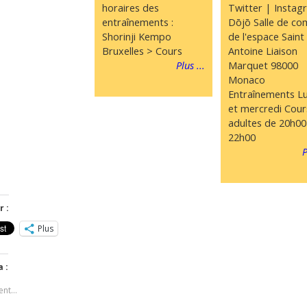
horaires des
Twitter | Instag
entraînements :
Dōjō Salle de co
Shorinji Kempo
de l'espace Saint
Bruxelles > Cours
Antoine Liaison
Plus ...
Marquet 98000
Monaco
Entraînements Lu
et mercredi Cour
adultes de 20h00
22h00
P
 :
Plus
a :
ent…