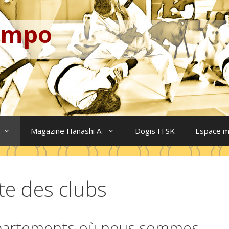
Kempo
Magazine Hanashi Aï
Dogis FFSK
Espace 
ste des clubs
artements où nous sommes