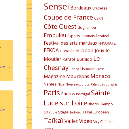
Sensei
Bordeaux
Bruxelles
Coupe de France
CSKN
Côte Ouest
dogi
embu
Embukaï
Festival
Experts japonais
Festival des arts martiaux
FFKARATE
-
FFKDA
Japon
Jouy-le-
Hanashi Aï
Le
Moutier
Karaté Bushido
Chesnay
lus ...
Lisbonne
Lisboa
Livre
Monaco
Maurepas
Magazine
Nantes
Nice
Nouveaux clubs
Palais des congrès
Paris
Sainte
Photos
Portugal
Luce sur Loire
shorinji kempo
lus ...
Stage
Taikai Européen
SO Yuuki
Tadotsu
Taïkaï
Vallet
Vidéo
Viry Châtillon