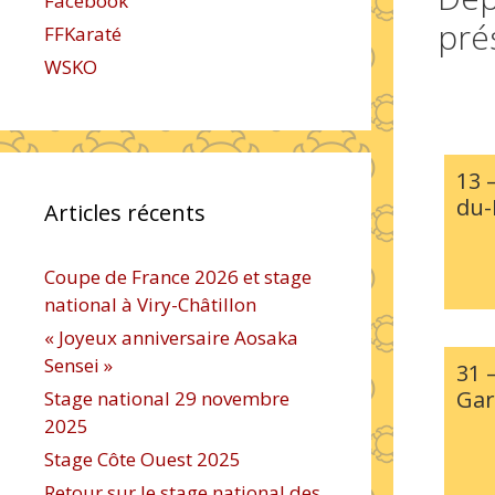
Facebook
pré
FFKaraté
WSKO
13 
du-
Articles récents
Coupe de France 2026 et stage
national à Viry-Châtillon
« Joyeux anniversaire Aosaka
Sensei »
31 
Ga
Stage national 29 novembre
2025
Stage Côte Ouest 2025
Retour sur le stage national des