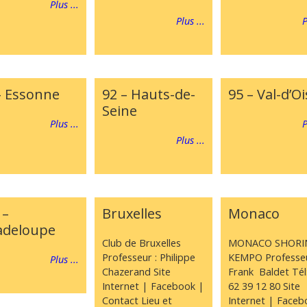
Plus ...
Plus ...
P
– Essonne
92 – Hauts-de-
95 – Val-d’Oi
Seine
Plus ...
P
Plus ...
 –
Bruxelles
Monaco
deloupe
Club de Bruxelles
MONACO SHORIN
Professeur : Philippe
KEMPO Professeu
Plus ...
Chazerand Site
Frank Baldet Tél
Internet | Facebook |
62 39 12 80 Site
Contact Lieu et
Internet | Faceb