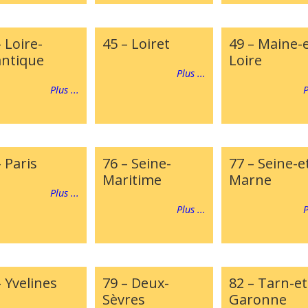
 Loire-
45 – Loiret
49 – Maine-e
antique
Loire
Plus ...
Plus ...
P
– Paris
76 – Seine-
77 – Seine-e
Maritime
Marne
Plus ...
Plus ...
P
– Yvelines
79 – Deux-
82 – Tarn-et
Sèvres
Garonne