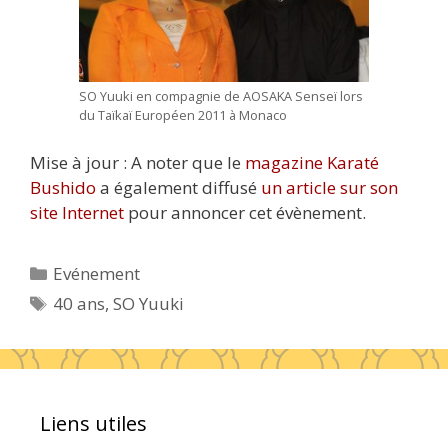
SO Yuuki en compagnie de AOSAKA Senseï lors
du Taïkaï Européen 2011 à Monaco
Mise à jour : A noter que le
magazine Karaté
Bushido
a également diffusé
un article sur son
site Internet
pour annoncer cet évènement.
Catégories
Evénement
Étiquettes
40 ans
,
SO Yuuki
Liens utiles