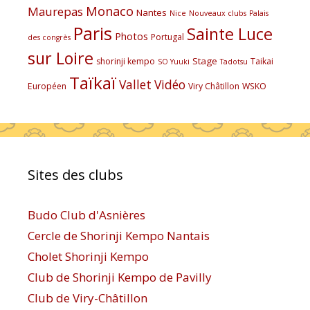
Monaco
Maurepas
Nantes
Nice
Nouveaux clubs
Palais
Paris
Sainte Luce
Photos
Portugal
des congrès
sur Loire
Stage
shorinji kempo
Taikai
SO Yuuki
Tadotsu
Taïkaï
Vallet
Vidéo
Européen
Viry Châtillon
WSKO
Sites des clubs
Budo Club d'Asnières
Cercle de Shorinji Kempo Nantais
Cholet Shorinji Kempo
Club de Shorinji Kempo de Pavilly
Club de Viry-Châtillon