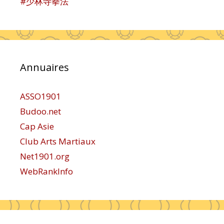
#少林寺拳法
Annuaires
ASSO1901
Budoo.net
Cap Asie
Club Arts Martiaux
Net1901.org
WebRankInfo