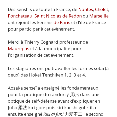
Des kenshis de toute la France, de
Nantes
,
Cholet
,
Ponchateau
,
Saint Nicolas de Redon
ou
Marseille
ont rejoint les kenshis
de
Paris
et d’île de France
pour participer à cet évènement.
Merci à Thierry Cognard professeur de
Maurepas
et à la municipalité pour
l’organisation de cet évènement.
Les stagiaires ont pu travailler les formes sotaï (à
deux) des Hokei Tenchiken 1, 2, 3 et 4.
Aosaka senseï a enseigné les fondamentaux
pour la pratique du randori 乱取りdans une
optique de self-défense avant d’expliquer en
Juho 柔法 kiri gote puis kiri kaeshi gote. il a
ensuite enseigné
Riki ai funi
力愛不二 le second