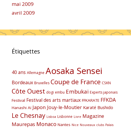
mai 2009
avril 2009
Étiquettes
Aosaka Sensei
40 ans
Allemagne
Coupe de France
Bordeaux
Bruxelles
CSKN
Côte Ouest
Embukaï
dogi
embu
Experts japonais
FFKDA
Festival des arts martiaux
Festival
FFKARATE
Japon
Jouy-le-Moutier
Karaté Bushido
Hanashi Aï
Le Chesnay
Magazine
Lisbonne
Lisboa
Livre
Monaco
Maurepas
Nantes
Nice
Nouveaux clubs
Palais