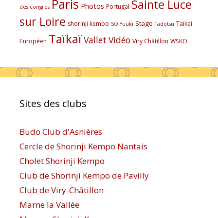
Paris
Sainte Luce
Photos
Portugal
des congrès
sur Loire
Stage
shorinji kempo
Taikai
SO Yuuki
Tadotsu
Taïkaï
Vallet
Vidéo
Européen
Viry Châtillon
WSKO
Sites des clubs
Budo Club d'Asnières
Cercle de Shorinji Kempo Nantais
Cholet Shorinji Kempo
Club de Shorinji Kempo de Pavilly
Club de Viry-Châtillon
Marne la Vallée