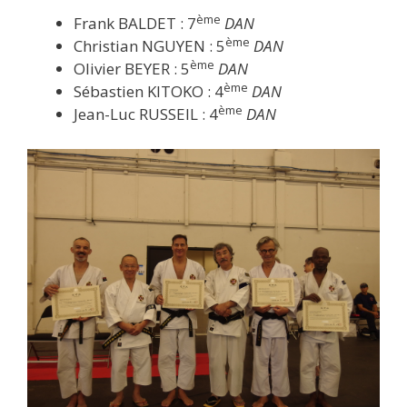
ème
Frank BALDET : 7
DAN
ème
Christian NGUYEN : 5
DAN
ème
Olivier BEYER : 5
DAN
ème
Sébastien KITOKO : 4
DAN
ème
Jean-Luc RUSSEIL : 4
DAN