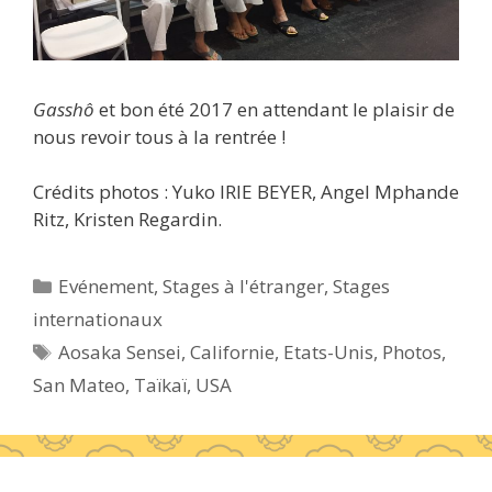
Gasshô
et bon été 2017 en attendant le plaisir de
nous revoir tous à la rentrée !
Crédits photos : Yuko IRIE BEYER, Angel Mphande
Ritz, Kristen Regardin.
Catégories
Evénement
,
Stages à l'étranger
,
Stages
internationaux
Étiquettes
Aosaka Sensei
,
Californie
,
Etats-Unis
,
Photos
,
San Mateo
,
Taïkaï
,
USA