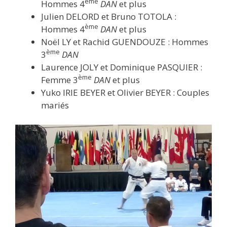
ème
Hommes 4
DAN
et plus
Julien DELORD et Bruno TOTOLA :
ème
Hommes 4
DAN
et plus
Noël LY et Rachid GUENDOUZE : Hommes
ème
3
DAN
Laurence JOLY et Dominique PASQUIER :
ème
Femme 3
DAN
et plus
Yuko IRIE BEYER et Olivier BEYER : Couples
mariés