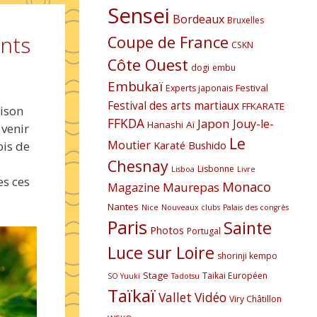
Sensei
Bordeaux
Bruxelles
ents
Coupe de France
CSKN
Côte Ouest
dogi
embu
Embukaï
Festival
Experts japonais
Festival des arts martiaux
FFKARATE
aison
FFKDA
Japon
Jouy-le-
Hanashi Aï
 venir
Le
Moutier
Karaté Bushido
ois de
Chesnay
Lisbonne
Lisboa
Livre
es ces
Monaco
Maurepas
Magazine
Nantes
Nice
Nouveaux clubs
Palais des congrès
Paris
Sainte
Photos
Portugal
Luce sur Loire
shorinji kempo
Stage
Taikai Européen
SO Yuuki
Tadotsu
Taïkaï
Vallet
Vidéo
Viry Châtillon