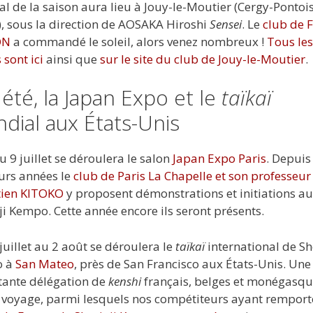
al de la saison aura lieu à Jouy-le-Moutier (Cergy-Pontois
), sous la direction de AOSAKA Hiroshi
Sensei
. Le
club de 
ON
a commandé le soleil, alors venez nombreux !
Tous les
 sont ici
ainsi que
sur le site du club de Jouy-le-Moutier
.
 été, la Japan Expo et le
taïkaï
dial aux États-Unis
u 9 juillet se déroulera le salon
Japan Expo Paris
. Depuis
urs années le
club de Paris La Chapelle et son professeur
tien KITOKO
y proposent démonstrations et initiations au
ji Kempo. Cette année encore ils seront présents.
juillet au 2 août se déroulera le
taïkaï
international de Sh
o à
San Mateo
, près de San Francisco aux États-Unis. Une
ante délégation de
kenshi
français, belges et monégasq
e voyage, parmi lesquels nos compétiteurs ayant remport