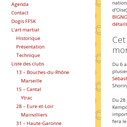
nation
Agenda
d’Oise
Contact
BIGN
Dogis FFSK
détails
L’art martial
Cet
Historique
Présentation
mon
Technique
Liste des clubs
Du 6 a
plusie
13 – Bouches-du-Rhône
Sébas
Marseille
Shorin
15 – Cantal
Ytrac
Du 28 
28 – Eure-et-Loir
Kemp
import
Mainvilliers
fera l
31 – Haute-Garonne