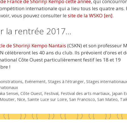
de France de Shorinji Kempo cette année
, qui concourron
compétition internationale qui a lieu tous les quatre ans.
avoir, vous pouvez consulter le
site de la WSKO [en]
.
r la rentrée 2017…
cle de Shorinji Kempo Nantais
(CSKN) et son professeur M
 célèbreront les 40 ans du club. Ils prévoient d’ores et 
national Côte Ouest particulièrement festif les 18 et 19
bre !
gories
onstrations
,
Evénement
,
Stages à l'étranger
,
Stages internationau
nationaux
uettes
ka Sensei
,
Côte Ouest
,
Festival
,
Festival des arts martiaux
,
Japan E
-Moutier
,
Nice
,
Sainte Luce sur Loire
,
San Francisco
,
San Mateo
,
Taï