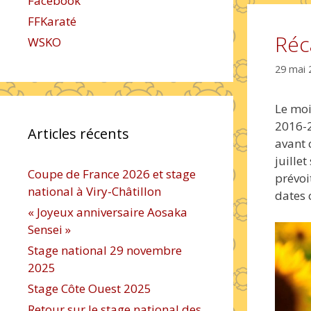
Facebook
FFKaraté
Réc
WSKO
29 mai 
Le moi
2016-2
Articles récents
avant 
juille
Coupe de France 2026 et stage
prévoi
national à Viry-Châtillon
dates 
« Joyeux anniversaire Aosaka
Sensei »
Stage national 29 novembre
2025
Stage Côte Ouest 2025
Retour sur le stage national des