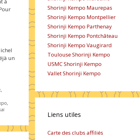
t à
Shorinji Kempo Maurepas
 Pour
Shorinji Kempo Montpellier
Shorinji Kempo Parthenay
Shorinji Kempo Pontchâteau
Shorinji Kempo Vaugirard
ichel
Toulouse Shorinji Kempo
déjà un
USMC Shorinji Kempo
Vallet Shorinji Kempo
x
,
xpo
,
kaï
Liens utiles
Carte des clubs affiliés