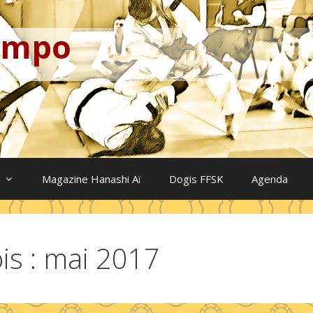
Kempo
Magazine Hanashi Aï
Dogis FFSK
Agenda
is :
mai 2017