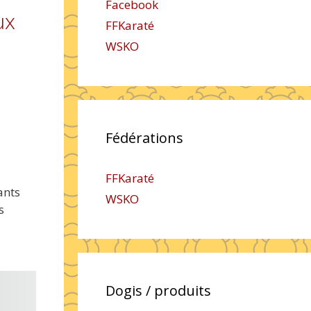
Facebook
ux
FFKaraté
WSKO
Fédérations
FFKaraté
ants
WSKO
s
Dogis / produits