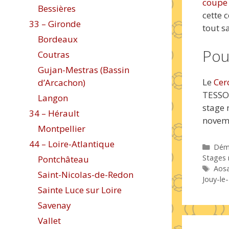
coupe 
Bessières
cette 
33 – Gironde
tout s
Bordeaux
Pou
Coutras
Gujan-Mestras (Bassin
Le
Cer
d’Arcachon)
TESSON
Langon
stage 
34 – Hérault
novem
Montpellier
44 – Loire-Atlantique
Caté
Dém
Stages 
Pontchâteau
Étiq
Aosa
Saint-Nicolas-de-Redon
Jouy-le
Sainte Luce sur Loire
Savenay
Vallet