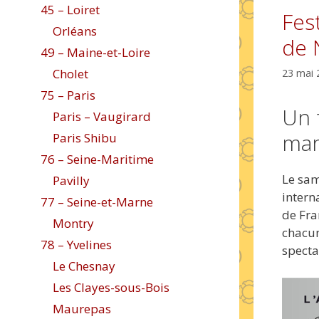
45 – Loiret
Fes
Orléans
de 
49 – Maine-et-Loire
Cholet
23 mai 
75 – Paris
Un f
Paris – Vaugirard
mar
Paris Shibu
76 – Seine-Maritime
Le sam
Pavilly
intern
77 – Seine-et-Marne
de Fra
Montry
chacun
78 – Yvelines
specta
Le Chesnay
Les Clayes-sous-Bois
Maurepas