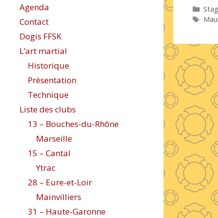
Agenda
Caté
Stag
Étiq
Mau
Contact
Dogis FFSK
L’art martial
Historique
Présentation
Technique
Liste des clubs
13 – Bouches-du-Rhône
Marseille
15 – Cantal
Ytrac
28 – Eure-et-Loir
Mainvilliers
31 – Haute-Garonne