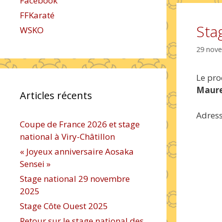
Facebook
FFKaraté
Sta
WSKO
29 nov
Le pro
Maur
Articles récents
Adress
Coupe de France 2026 et stage
national à Viry-Châtillon
« Joyeux anniversaire Aosaka
Sensei »
Stage national 29 novembre
2025
Stage Côte Ouest 2025
Retour sur le stage national des