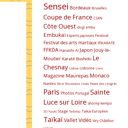
Sensei
Bordeaux
Bruxelles
Coupe de France
CSKN
Côte Ouest
dogi
embu
Embukaï
Festival
Experts japonais
Festival des arts martiaux
FFKARATE
FFKDA
Japon
Jouy-le-
Hanashi Aï
Le
Moutier
Karaté Bushido
Chesnay
Lisbonne
Lisboa
Livre
Monaco
Maurepas
Magazine
Nantes
Nice
Nouveaux clubs
Palais des congrès
Paris
Sainte
Photos
Portugal
Luce sur Loire
shorinji kempo
Stage
Taikai Européen
SO Yuuki
Tadotsu
Taïkaï
Vallet
Vidéo
Viry Châtillon