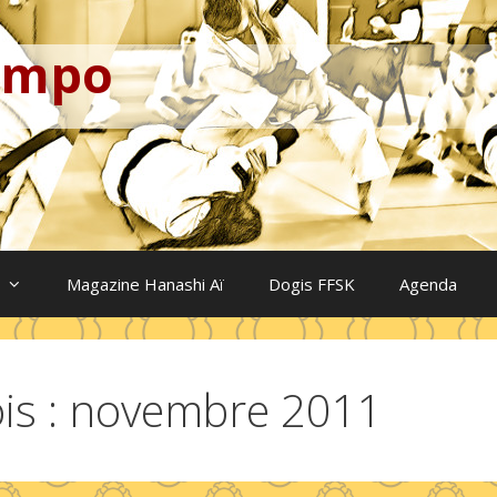
Kempo
Magazine Hanashi Aï
Dogis FFSK
Agenda
is :
novembre 2011