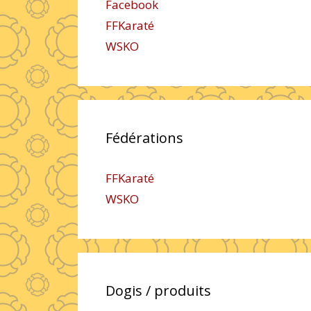
Facebook
FFKaraté
WSKO
Fédérations
FFKaraté
WSKO
Dogis / produits