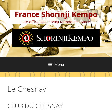
Aller
au
France Shorinji Kempo
contenu
Site officiel du Shorinji Kempo en France
Menu
Le Chesnay
CLUB DU CHESNAY