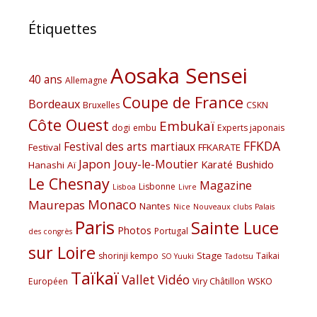
Étiquettes
Aosaka Sensei
40 ans
Allemagne
Coupe de France
Bordeaux
Bruxelles
CSKN
Côte Ouest
Embukaï
dogi
embu
Experts japonais
FFKDA
Festival des arts martiaux
Festival
FFKARATE
Japon
Jouy-le-Moutier
Karaté Bushido
Hanashi Aï
Le Chesnay
Magazine
Lisbonne
Lisboa
Livre
Monaco
Maurepas
Nantes
Nice
Nouveaux clubs
Palais
Paris
Sainte Luce
Photos
Portugal
des congrès
sur Loire
Stage
shorinji kempo
Taikai
SO Yuuki
Tadotsu
Taïkaï
Vallet
Vidéo
Européen
Viry Châtillon
WSKO