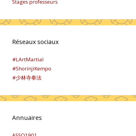
Stages professeurs
Réseaux sociaux
#LArtMartial
#ShorinjiKempo
#少林寺拳法
Annuaires
ASSO1901