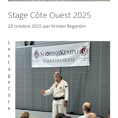
Stage Côte Ouest 2025
20 octobre 2025
par
Kristen Regardin
L
e
s
t
a
g
e
C
ô
t
e