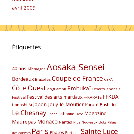
avril 2009
Étiquettes
Aosaka Sensei
40 ans
Allemagne
Coupe de France
Bordeaux
Bruxelles
CSKN
Côte Ouest
Embukaï
dogi
embu
Experts japonais
FFKDA
Festival des arts martiaux
Festival
FFKARATE
Japon
Jouy-le-Moutier
Karaté Bushido
Hanashi Aï
Le Chesnay
Magazine
Lisbonne
Lisboa
Livre
Monaco
Maurepas
Nantes
Nice
Nouveaux clubs
Palais
Paris
Sainte Luce
Photos
Portugal
des congrès