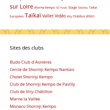
sur Loire
Stage
shorinji kempo
Taikai
SO Yuuki
Tadotsu
Taïkaï
Vallet
Vidéo
Européen
Viry Châtillon
WSKO
Sites des clubs
Budo Club d'Asnières
Cercle de Shorinji Kempo Nantais
Cholet Shorinji Kempo
Club de Shorinji Kempo de Pavilly
Club de Viry-Châtillon
Marne la Vallée
Monaco Shorinji Kempo