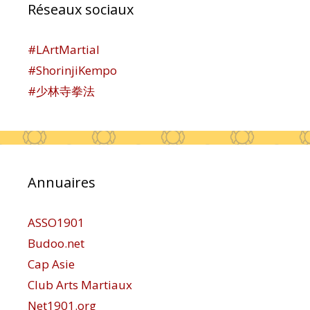
Réseaux sociaux
#LArtMartial
#ShorinjiKempo
#少林寺拳法
Annuaires
ASSO1901
Budoo.net
Cap Asie
Club Arts Martiaux
Net1901.org