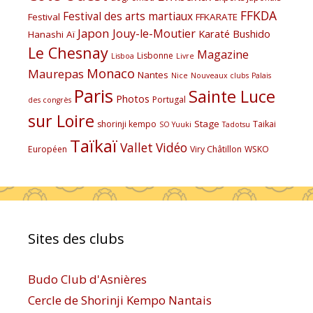
FFKDA
Festival des arts martiaux
Festival
FFKARATE
Japon
Jouy-le-Moutier
Karaté Bushido
Hanashi Aï
Le Chesnay
Magazine
Lisbonne
Lisboa
Livre
Monaco
Maurepas
Nantes
Nice
Nouveaux clubs
Palais
Paris
Sainte Luce
Photos
Portugal
des congrès
sur Loire
Stage
shorinji kempo
Taikai
SO Yuuki
Tadotsu
Taïkaï
Vallet
Vidéo
Européen
Viry Châtillon
WSKO
Sites des clubs
Budo Club d'Asnières
Cercle de Shorinji Kempo Nantais