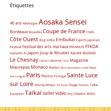
Étiquettes
Aosaka Sensei
40 ans
Allemagne
Coupe de France
Bordeaux
Bruxelles
CSKN
Côte Ouest
Embukaï
dogi
embu
Experts japonais
FFKDA
Festival des arts martiaux
Festival
FFKARATE
Japon
Jouy-le-Moutier
Karaté Bushido
Hanashi Aï
Le Chesnay
Magazine
Lisbonne
Lisboa
Livre
Monaco
Maurepas
Nantes
Nice
Nouveaux clubs
Palais
Paris
Sainte Luce
Photos
Portugal
des congrès
sur Loire
Stage
shorinji kempo
Taikai
SO Yuuki
Tadotsu
Taïkaï
Vallet
Vidéo
Européen
Viry Châtillon
WSKO