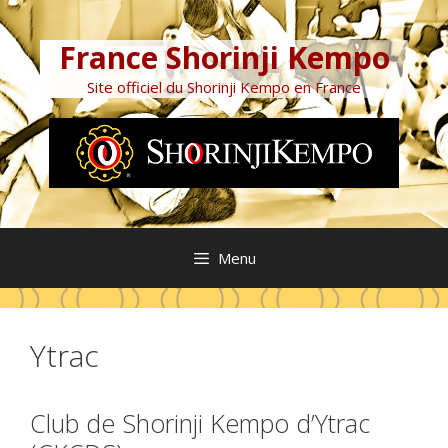
Aller
au
France Shorinji Kempo
contenu
Site officiel du Shorinji Kempo en France
Menu
Ytrac
Club de Shorinji Kempo d’Ytrac