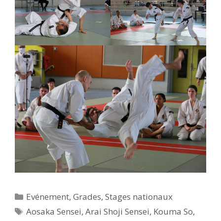
Catégories
Evénement
,
Grades
,
Stages nationaux
Étiquettes
Aosaka Sensei
,
Arai Shoji Sensei
,
Kouma So
,