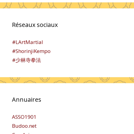
Réseaux sociaux
#LArtMartial
#ShorinjiKempo
#少林寺拳法
Annuaires
ASSO1901
Budoo.net