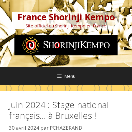
Aller
au
France Shorinji Kempo
contenu
Site officiel du Shorinji Kempo en France
Menu
Juin 2024 : Stage national
français… à Bruxelles !
30 avril 2024
par
PCHAZERAND