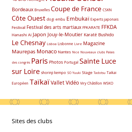
Coupe de France
Bordeaux
Bruxelles
CSKN
Côte Ouest
Embukaï
dogi
embu
Experts japonais
FFKDA
Festival des arts martiaux
Festival
FFKARATE
Japon
Jouy-le-Moutier
Karaté Bushido
Hanashi Aï
Le Chesnay
Magazine
Lisbonne
Lisboa
Livre
Monaco
Maurepas
Nantes
Nice
Nouveaux clubs
Palais
Paris
Sainte Luce
Photos
Portugal
des congrès
sur Loire
Stage
shorinji kempo
Taikai
SO Yuuki
Tadotsu
Taïkaï
Vallet
Vidéo
Européen
Viry Châtillon
WSKO
Sites des clubs