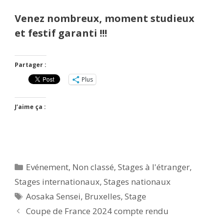
Venez nombreux, moment studieux
et festif garanti !!!
Partager :
Plus
J’aime ça :
Catégories
Evénement
,
Non classé
,
Stages à l'étranger
,
Stages internationaux
,
Stages nationaux
Étiquettes
Aosaka Sensei
,
Bruxelles
,
Stage
Coupe de France 2024 compte rendu