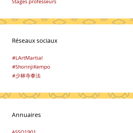
Stages professeurs
Réseaux sociaux
#LArtMartial
#ShorinjiKempo
#少林寺拳法
Annuaires
ASSO1901