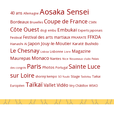
Aosaka Sensei
40 ans
Allemagne
Coupe de France
Bordeaux
Bruxelles
CSKN
Côte Ouest
Embukaï
dogi
embu
Experts japonais
FFKDA
Festival des arts martiaux
Festival
FFKARATE
Japon
Jouy-le-Moutier
Karaté Bushido
Hanashi Aï
Le Chesnay
Magazine
Lisbonne
Lisboa
Livre
Monaco
Maurepas
Nantes
Nice
Nouveaux clubs
Palais
Paris
Sainte Luce
Photos
Portugal
des congrès
sur Loire
Stage
shorinji kempo
Taikai
SO Yuuki
Tadotsu
Taïkaï
Vallet
Vidéo
Européen
Viry Châtillon
WSKO