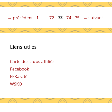
Page
Page
Page
Page
Page
←
précédent
1
…
72
73
74
75
→
suivant
Liens utiles
Carte des clubs affiliés
Facebook
FFKaraté
WSKO