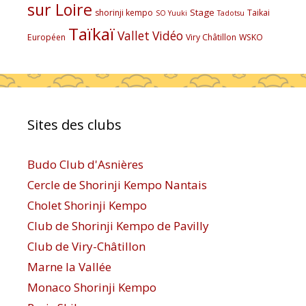
sur Loire
Stage
shorinji kempo
Taikai
SO Yuuki
Tadotsu
Taïkaï
Vallet
Vidéo
Européen
Viry Châtillon
WSKO
Sites des clubs
Budo Club d'Asnières
Cercle de Shorinji Kempo Nantais
Cholet Shorinji Kempo
Club de Shorinji Kempo de Pavilly
Club de Viry-Châtillon
Marne la Vallée
Monaco Shorinji Kempo