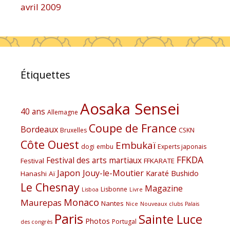
avril 2009
Étiquettes
Aosaka Sensei
40 ans
Allemagne
Coupe de France
Bordeaux
Bruxelles
CSKN
Côte Ouest
Embukaï
dogi
embu
Experts japonais
FFKDA
Festival des arts martiaux
Festival
FFKARATE
Japon
Jouy-le-Moutier
Karaté Bushido
Hanashi Aï
Le Chesnay
Magazine
Lisbonne
Lisboa
Livre
Monaco
Maurepas
Nantes
Nice
Nouveaux clubs
Palais
Paris
Sainte Luce
Photos
Portugal
des congrès