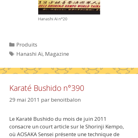
Hanashi Aï n°20
Catégories
Produits
Étiquettes
Hanashi Aï
,
Magazine
Karaté Bushido n°390
29 mai 2011
par
benoitbalon
Le Karaté Bushido du mois de juin 2011
consacre un court article sur le Shorinji Kempo,
où AOSAKA Sensei présente une technique de