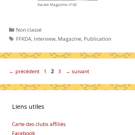
Karate Magazine n°42
Catégories
Non classé
Étiquettes
FFKDA
,
Interview
,
Magazine
,
Publication
Page
Page
Page
←
précédent
1
2
3
→
suivant
Liens utiles
Carte des clubs affiliés
Facebook