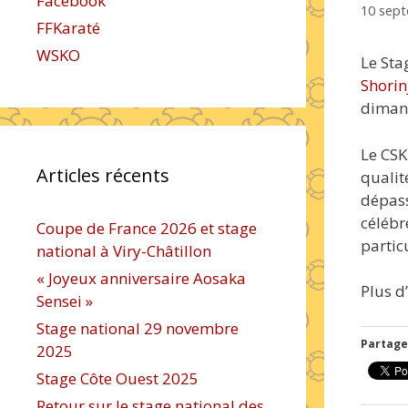
Facebook
10 sep
FFKaraté
WSKO
Le Sta
Shorin
dimanc
Le CSK
Articles récents
qualit
dépass
célébr
Coupe de France 2026 et stage
partic
national à Viry-Châtillon
« Joyeux anniversaire Aosaka
Plus d
Sensei »
Stage national 29 novembre
Partager
2025
Stage Côte Ouest 2025
Retour sur le stage national des