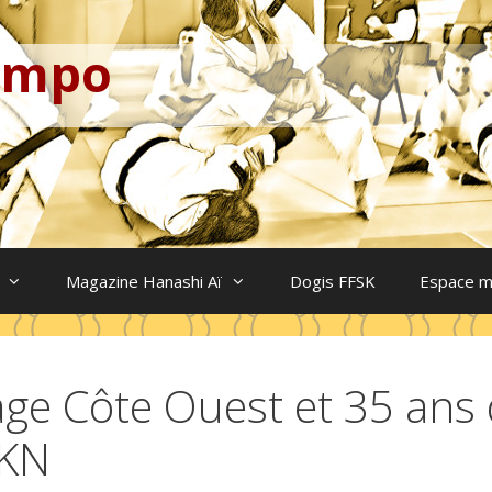
Kempo
Magazine Hanashi Aï
Dogis FFSK
Espace 
age Côte Ouest et 35 ans
KN