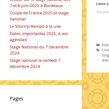
J’aime ç
7 et 8 juin 2025 à Bordeaux
chargem
Coupe de France 2025 et stage
national
Le Shorinji Kempo à la une
Dates importantes 2025, à vos
agendas!
Caté
Evé
Stage National du 7 décembre
Étiq
Côt
2024
Stag
Stage national le samedi 7
40èm
décembre 2024
Pages