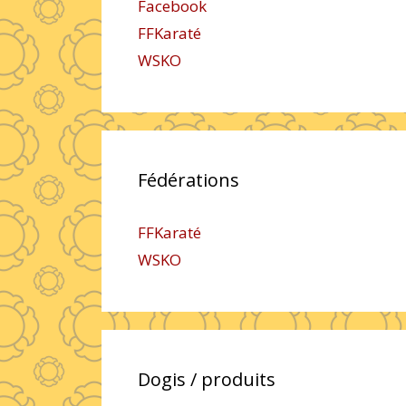
Facebook
FFKaraté
WSKO
Fédérations
FFKaraté
WSKO
Dogis / produits