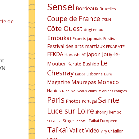
Sensei
Bordeaux
Bruxelles
Coupe de France
CSKN
cle de
Côte Ouest
dogi
embu
Embukaï
Festival
Experts japonais
Festival des arts martiaux
FFKARATE
s
FFKDA
Japon
Jouy-le-
Hanashi Aï
nt
Le
Moutier
Karaté Bushido
SKN
Chesnay
Lisbonne
Lisboa
Livre
Monaco
Maurepas
Magazine
Nantes
Nice
Nouveaux clubs
Palais des congrès
Paris
Sainte
Photos
Portugal
Luce sur Loire
shorinji kempo
Stage
Taikai Européen
SO Yuuki
Tadotsu
Taïkaï
Vallet
Vidéo
Viry Châtillon