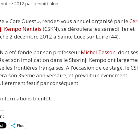
tembre 2012
par
benoitbalon
ge « Cote Ouest », rendez-vous annuel organisé par le
Cer
ji Kempo Nantais
(CSKN), se déroulera les samedi 1er et
he 2 décembre 2012 à Sainte Luce sur Loire (44).
N a été fondé par son professeur
Michel Tesson
, dont se
és et son implication dans le Shorinji Kempo ont largeme
é les frontières françaises. A l’occasion de ce stage, le C
era son 35ème anniversaire, et prévoit un événement
ulièrement festif par conséquent.
’informations bientôt…
 :
Plus