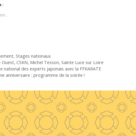
a :
ent…
gories
nement
,
Stages nationaux
uettes
e Ouest
,
CSKN
,
Michel Tesson
,
Sainte Luce sur Loire
e national des experts japonais avec la FFKARATE
e anniversaire : programme de la soirée !