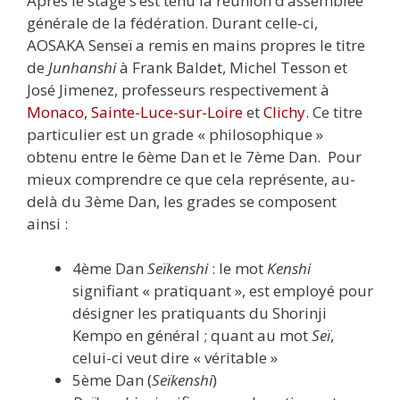
Après le stage s’est tenu la réunion d’assemblée
générale de la fédération. Durant celle-ci,
AOSAKA Senseï a remis en mains propres le titre
de
Junhanshi
à Frank Baldet, Michel Tesson et
José Jimenez, professeurs respectivement à
Monaco
,
Sainte-Luce-sur-Loire
et
Clichy
. Ce titre
particulier est un grade « philosophique »
obtenu entre le 6ème Dan et le 7ème Dan. Pour
mieux comprendre ce que cela représente, au-
delà du 3ème Dan, les grades se composent
ainsi :
4ème Dan
Seïkenshi
: le mot
Kenshi
signifiant « pratiquant », est employé pour
désigner les pratiquants du Shorinji
Kempo en général ; quant au mot
Seï
,
celui-ci veut dire « véritable »
5ème Dan (
Seïkenshi
)