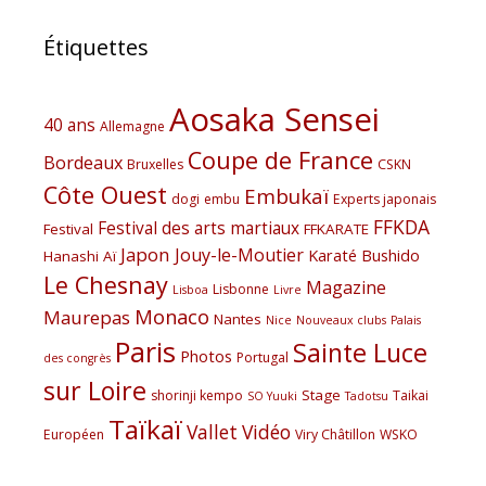
Étiquettes
Aosaka Sensei
40 ans
Allemagne
Coupe de France
Bordeaux
Bruxelles
CSKN
Côte Ouest
Embukaï
dogi
embu
Experts japonais
FFKDA
Festival des arts martiaux
Festival
FFKARATE
Japon
Jouy-le-Moutier
Karaté Bushido
Hanashi Aï
Le Chesnay
Magazine
Lisbonne
Lisboa
Livre
Monaco
Maurepas
Nantes
Nice
Nouveaux clubs
Palais
Paris
Sainte Luce
Photos
Portugal
des congrès
sur Loire
Stage
shorinji kempo
Taikai
SO Yuuki
Tadotsu
Taïkaï
Vallet
Vidéo
Européen
Viry Châtillon
WSKO