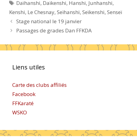
Étiquettes
Daïhanshi
,
Daïkenshi
,
Hanshi
,
Junhanshi
,
Kenshi
,
Le Chesnay
,
Seïhanshi
,
Seïkenshi
,
Senseï
Stage national le 19 janvier
Passages de grades Dan FFKDA
Liens utiles
Carte des clubs affiliés
Facebook
FFKaraté
WSKO