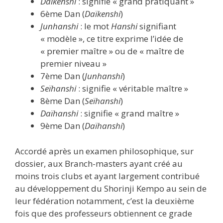
Daïkenshi
: signifie « grand pratiquant »
6ème Dan (
Daïkenshi
)
Junhanshi
: le mot
Hanshi
signifiant
« modèle », ce titre exprime l’idée de
« premier maître » ou de « maître de
premier niveau »
7ème Dan (
Junhanshi
)
Seïhanshi
: signifie « véritable maître »
8ème Dan (
Seïhanshi
)
Daïhanshi
: signifie « grand maître »
9ème Dan (
Daïhanshi
)
Accordé après un examen philosophique, sur
dossier, aux Branch-masters ayant créé au
moins trois clubs et ayant largement contribué
au développement du Shorinji Kempo au sein de
leur fédération notamment, c’est la deuxième
fois que des professeurs obtiennent ce grade