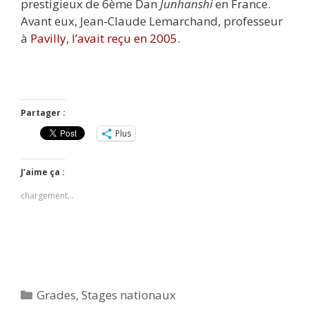
prestigieux de 6ème Dan
Junhanshi
en France.
Avant eux, Jean-Claude Lemarchand, professeur
à
Pavilly
,
l’avait reçu en 2005
.
Partager :
Plus
J’aime ça :
chargement…
Catégories
Grades
,
Stages nationaux