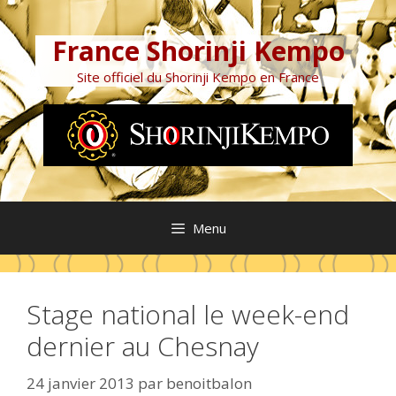
Aller
au
France Shorinji Kempo
contenu
Site officiel du Shorinji Kempo en France
Menu
Stage national le week-end
dernier au Chesnay
24 janvier 2013
par
benoitbalon