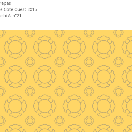
uettes
repas
e Côte Ouest 2015
shi Ai n°21