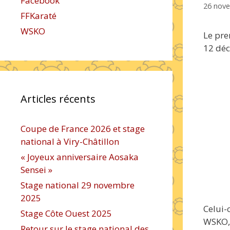
Facebook
26 nov
FFKaraté
WSKO
Le pre
12 dé
Articles récents
Coupe de France 2026 et stage
national à Viry-Châtillon
« Joyeux anniversaire Aosaka
Sensei »
Stage national 29 novembre
2025
Celui-
Stage Côte Ouest 2025
WSKO,
Retour sur le stage national des