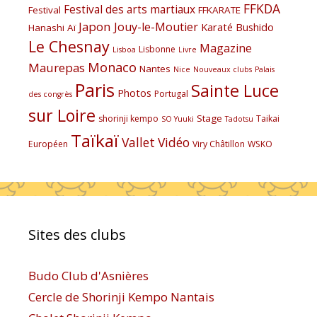
FFKDA
Festival des arts martiaux
Festival
FFKARATE
Japon
Jouy-le-Moutier
Karaté Bushido
Hanashi Aï
Le Chesnay
Magazine
Lisbonne
Lisboa
Livre
Monaco
Maurepas
Nantes
Nice
Nouveaux clubs
Palais
Paris
Sainte Luce
Photos
Portugal
des congrès
sur Loire
Stage
shorinji kempo
Taikai
SO Yuuki
Tadotsu
Taïkaï
Vallet
Vidéo
Européen
Viry Châtillon
WSKO
Sites des clubs
Budo Club d'Asnières
Cercle de Shorinji Kempo Nantais