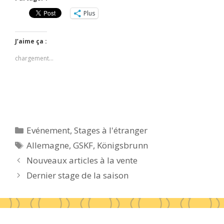
Plus
J’aime ça :
chargement…
Catégories
Evénement
,
Stages à l'étranger
Étiquettes
Allemagne
,
GSKF
,
Königsbrunn
Nouveaux articles à la vente
Dernier stage de la saison