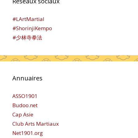
Réseaux sociaux
#LArtMartial
#ShorinjiKempo
#少林寺拳法
Annuaires
ASSO1901
Budoo.net
Cap Asie
Club Arts Martiaux
Net1901.org