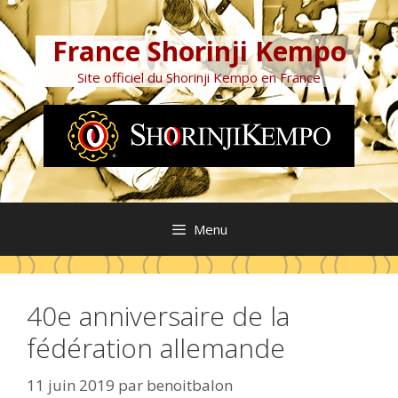
Aller
au
France Shorinji Kempo
contenu
Site officiel du Shorinji Kempo en France
Menu
40e anniversaire de la
fédération allemande
11 juin 2019
par
benoitbalon