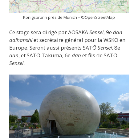
Königsbrunn près de Munich – ©OpenStreetMap
Ce stage sera dirigé par AOSAKA
Sensei
, 9e
dan
daihanshi
et secrétaire général pour la WSKO en
Europe. Seront aussi présents SATŌ
Sensei
, 8e
dan
, et SATŌ Takuma, 6e
dan
et fils de SATŌ
Sensei
.