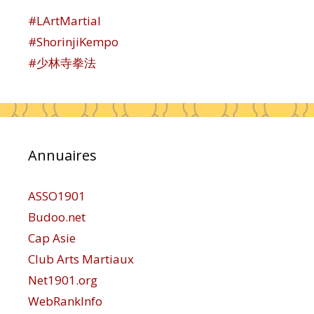
#LArtMartial
#ShorinjiKempo
#少林寺拳法
Annuaires
ASSO1901
Budoo.net
Cap Asie
Club Arts Martiaux
Net1901.org
WebRankInfo