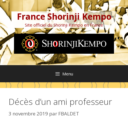
Aller
au
France Shorinji Kempo
contenu
Site officiel du Shorinji Kempo en France
Menu
Décès d’un ami professeur
3 novembre 2019
par
FBALDET