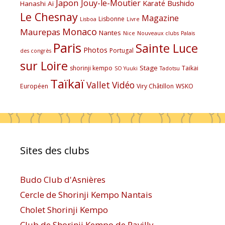
Japon
Jouy-le-Moutier
Karaté Bushido
Hanashi Aï
Le Chesnay
Magazine
Lisbonne
Lisboa
Livre
Monaco
Maurepas
Nantes
Nice
Nouveaux clubs
Palais
Paris
Sainte Luce
Photos
Portugal
des congrès
sur Loire
Stage
shorinji kempo
Taikai
SO Yuuki
Tadotsu
Taïkaï
Vallet
Vidéo
Européen
Viry Châtillon
WSKO
Sites des clubs
Budo Club d'Asnières
Cercle de Shorinji Kempo Nantais
Cholet Shorinji Kempo
Club de Shorinji Kempo de Pavilly