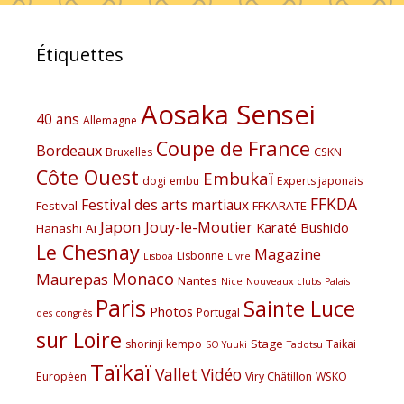
Étiquettes
Aosaka Sensei
40 ans
Allemagne
Coupe de France
Bordeaux
Bruxelles
CSKN
Côte Ouest
Embukaï
dogi
embu
Experts japonais
FFKDA
Festival des arts martiaux
Festival
FFKARATE
Japon
Jouy-le-Moutier
Karaté Bushido
Hanashi Aï
Le Chesnay
Magazine
Lisbonne
Lisboa
Livre
Monaco
Maurepas
Nantes
Nice
Nouveaux clubs
Palais
Paris
Sainte Luce
Photos
Portugal
des congrès
sur Loire
Stage
shorinji kempo
Taikai
SO Yuuki
Tadotsu
Taïkaï
Vallet
Vidéo
Européen
Viry Châtillon
WSKO