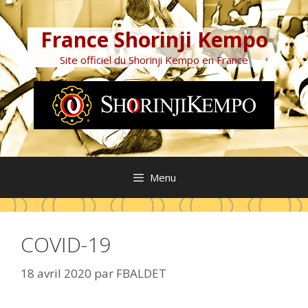
Aller
au
France Shorinji Kempo
contenu
Site officiel du Shorinji Kempo en France
Menu
COVID-19
18 avril 2020
par
FBALDET