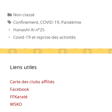
Catégories
Non classé
Étiquettes
Confinement
,
COVID-19
,
Pandémie
Hanashi Aï n°25
Covid-19 et reprise des activités
Liens utiles
Carte des clubs affiliés
Facebook
FFKaraté
WSKO