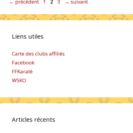
Page
Page
Page
←
précédent
1
2
3
→
suivant
Liens utiles
Carte des clubs affiliés
Facebook
FFKaraté
WSKO
Articles récents