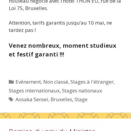
nouveau négocié avec l’hôtel THON EU, rue de la
Loi 75, Bruxelles.
Attention, tarifs garantis jusqu’au 10 mai, ne
tardez pas !
Venez nombreux, moment studieux
et festif garanti !!!
Catégories
Evénement
,
Non classé
,
Stages à l'étranger
,
Stages internationaux
,
Stages nationaux
Étiquettes
Aosaka Sensei
,
Bruxelles
,
Stage